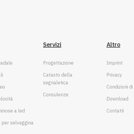
Servizi
Altro
radale
Progettazione
Imprint
li
Catasto della
Privacy
segnaletica
aio
Condizioni di
Consulenze
elocità
Download
minose a led
Contatti
i per selvaggina