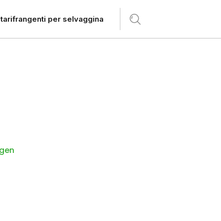
tarifrangenti per selvaggina
age von
ngen