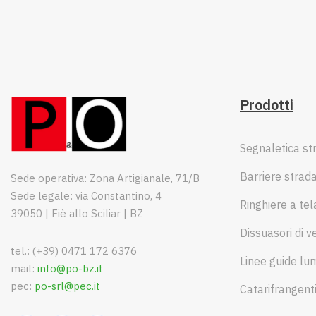
Prodotti
Segnaletica st
Barriere strada
Sede operativa: Zona Artigianale, 71/B
Sede legale: via Constantino, 4
Ringhiere a tel
39050 | Fiè allo Sciliar | BZ
Dissuasori di v
tel.: (+39) 0471 172 6376
Linee guide lu
mail:
info@po-bz.it
pec:
po-srl@pec.it
Catarifrangent