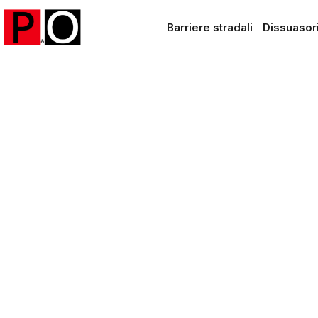
Barriere stradali
Dissuasori
Produktion, 
B
Home
Portfolio