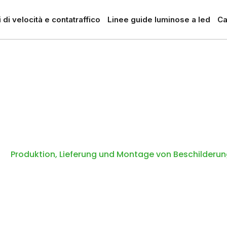
 di velocità e contatraffico
Linee guide luminose a led
Ca
Lieferung und Mont
eschilderungen
Produktion, Lieferung und Montage von Beschilderu